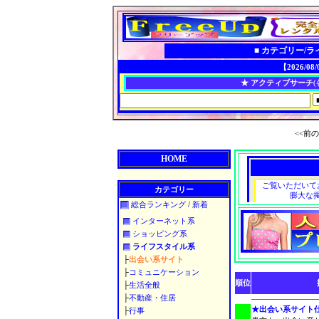
■ カテゴリー/
【2026/08
★ アクティブサーチ
(
<<前の
HOME
カテゴリー
総合ランキング
/
新着
インターネット系
ショッピング系
ライフスタイル系
├
出会い系サイト
├
コミュニケーション
順位
├
生活全般
├
不動産・住居
★出会い系サイト
├
行事