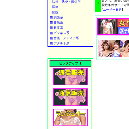
貴方も、出会い系
├
法律・防犯・興信所
1
複数条件サーチが可能
├
医療
[
ユーザーＨＰ
]
└
病院
娯楽系
趣味系
教養系
ビジネス系
音楽・メディア系
アダルト系
ピックアップ １