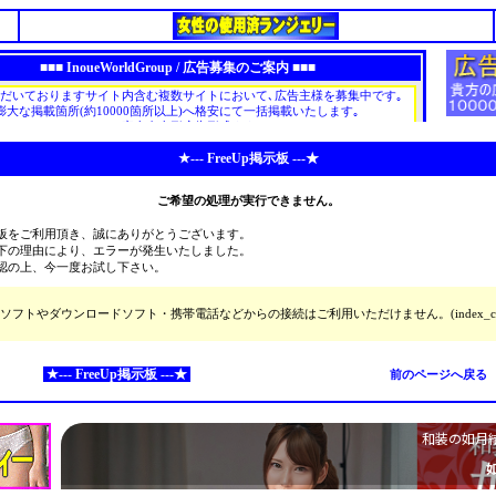
★--- FreeUp掲示板 ---★
ご希望の処理が実行できません。
板をご利用頂き、誠にありがとうございます。
下の理由により、エラーが発生いたしました。
認の上、今一度お試し下さい。
ソフトやダウンロードソフト・携帯電話などからの接続はご利用いただけません。(index_cg
★--- FreeUp掲示板 ---★
前のページへ戻る