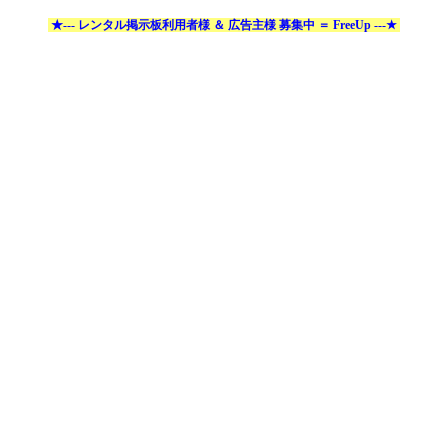
★--- レンタル掲示板利用者様 ＆ 広告主様 募集中 ＝ FreeUp ---★