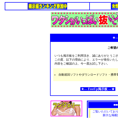
★--
ご希望
いつも掲示板をご利用頂き、誠にありがとうご
この度、以下の理由により、エラーが発生いた
内容をご確認の上、今一度お試し下さい。
自動巡回ソフトやダウンロードソフト・携帯電話な
★--- FreeUp掲示板 ---★