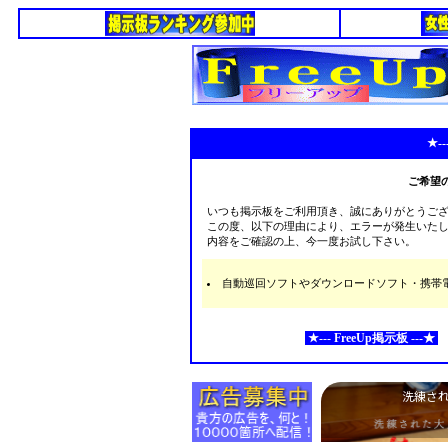
★--
ご希望
いつも掲示板をご利用頂き、誠にありがとうご
この度、以下の理由により、エラーが発生いた
内容をご確認の上、今一度お試し下さい。
自動巡回ソフトやダウンロードソフト・携帯電話な
★--- FreeUp掲示板 ---★