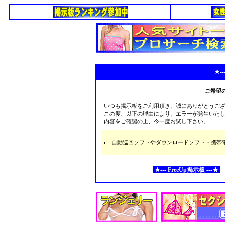
★--
ご希望
いつも掲示板をご利用頂き、誠にありがとうご
この度、以下の理由により、エラーが発生いた
内容をご確認の上、今一度お試し下さい。
自動巡回ソフトやダウンロードソフト・携帯電話な
★--- FreeUp掲示板 ---★