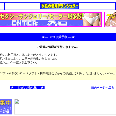
★--- FreeUp掲示板 ---★
ご希望の処理が実行できません。
板をご利用頂き、誠にありがとうございます。
下の理由により、エラーが発生いたしました。
認の上、今一度お試し下さい。
ソフトやダウンロードソフト・携帯電話などからの接続はご利用いただけません。(index_cg
★--- FreeUp掲示板 ---★
前のページへ戻る