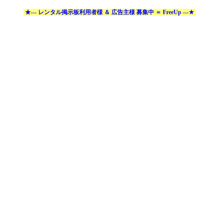
★--- レンタル掲示板利用者様 ＆ 広告主様 募集中 ＝ FreeUp ---★