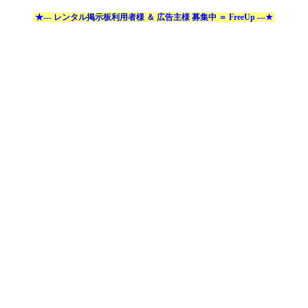
★--- レンタル掲示板利用者様 ＆ 広告主様 募集中 ＝ FreeUp ---★