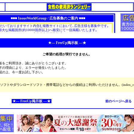
★--- FreeUp掲示板 ---★
ご希望の処理が実行できません。
板をご利用頂き、誠にありがとうございます。
下の理由により、エラーが発生いたしました。
認の上、今一度お試し下さい。
ソフトやダウンロードソフト・携帯電話などからの接続はご利用いただけません。(index_cg
★--- FreeUp掲示板 ---★
前のページへ戻る