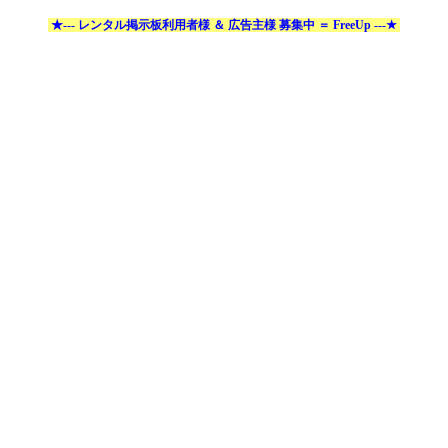
★--- レンタル掲示板利用者様 ＆ 広告主様 募集中 ＝ FreeUp ---★