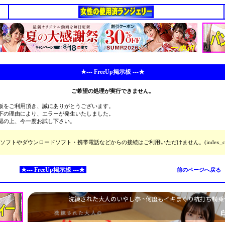
★--- FreeUp掲示板 ---★
ご希望の処理が実行できません。
板をご利用頂き、誠にありがとうございます。
下の理由により、エラーが発生いたしました。
認の上、今一度お試し下さい。
ソフトやダウンロードソフト・携帯電話などからの接続はご利用いただけません。(index_cg
★--- FreeUp掲示板 ---★
前のページへ戻る