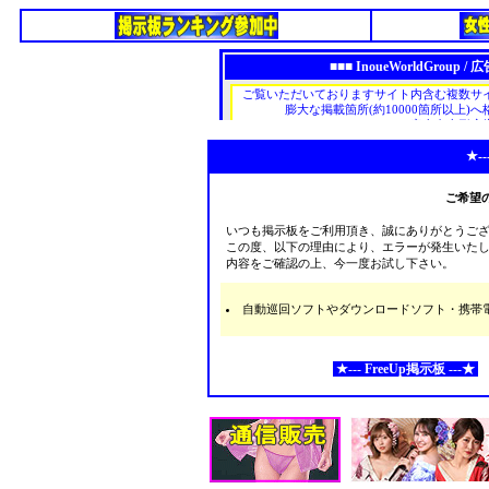
★--
ご希望
いつも掲示板をご利用頂き、誠にありがとうご
この度、以下の理由により、エラーが発生いた
内容をご確認の上、今一度お試し下さい。
自動巡回ソフトやダウンロードソフト・携帯電話な
★--- FreeUp掲示板 ---★